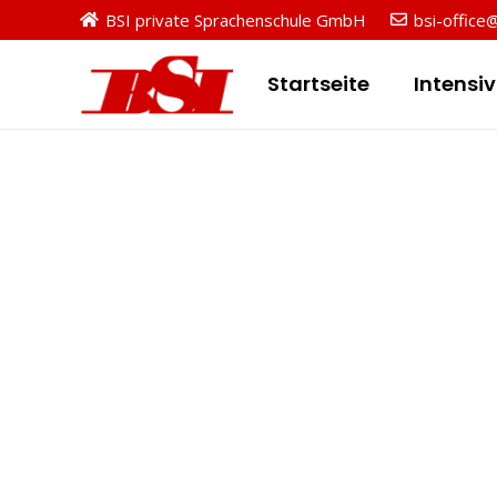
BSI private Sprachenschule GmbH
bsi-office
Startseite
Intensi