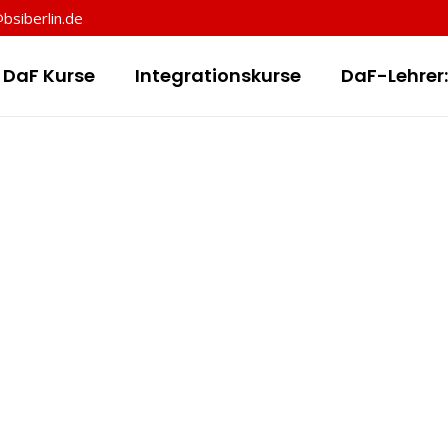
@bsiberlin.de
v DaF Kurse
Integrationskurse
DaF-Lehrer: