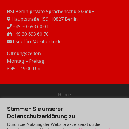
BSI Berlin private Sprachenschule GmbH
Hauptstraße 159, 10827 Berlin
+49 30 693 60 01
+49 30 693 60 70
bsi-office@bsiberlin.de
Öffnungszeiten:
Montag – Freitag
8:45 – 19:00 Uhr
Home
Stimmen Sie unserer
Impressum
Datenschutzerklärung zu
Datenschutzerklärung
Durch die Nutzung der Website akzeptierst du die