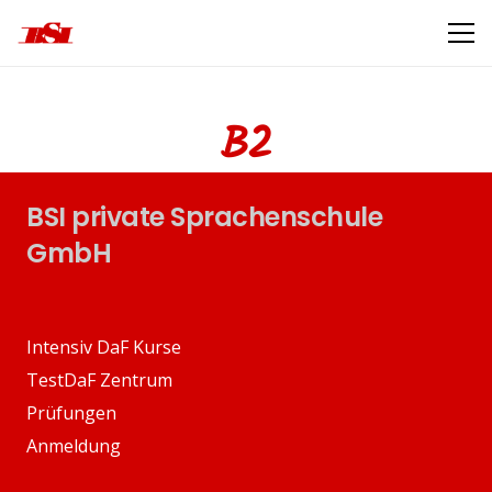
B2
BSI private Sprachenschule
GmbH
Intensiv DaF Kurse
TestDaF Zentrum
Prüfungen
Anmeldung